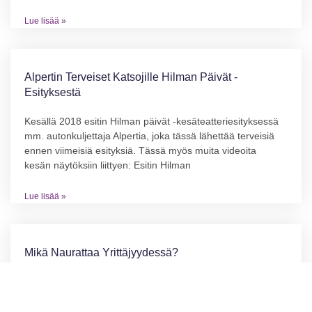
Lue lisää »
Alpertin Terveiset Katsojille Hilman Päivät -
Esityksestä
Kesällä 2018 esitin Hilman päivät -kesäteatteriesityksessä
mm. autonkuljettaja Alpertia, joka tässä lähettää terveisiä
ennen viimeisiä esityksiä. Tässä myös muita videoita
kesän näytöksiin liittyen: Esitin Hilman
Lue lisää »
Mikä Naurattaa Yrittäjyydessä?
Millaisille asioille saa nauraa yrittäjyydessä? Oletko sinä
yrittäjä, joka ei halua näkyä missään. Käytät pieniä
fontteja ja piilotat mainoksesi. Ajat autosi, missä on