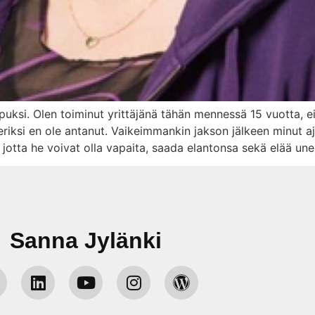
opuksi. Olen toiminut yrittäjänä tähän mennessä 15 vuotta, e
iksi en ole antanut. Vaikeimmankin jakson jälkeen minut ajaa
otta he voivat olla vapaita, saada elantonsa sekä elää un
Sanna Jylänki