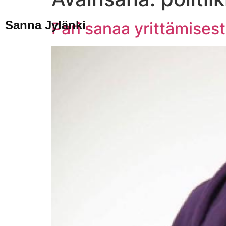
Sanna Jylänki
Pari sanaa yrittämises