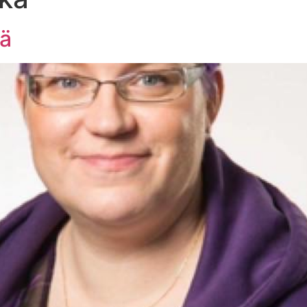
tä
ETUSIVU
KUKA ON SANNA JYLÄNKI?