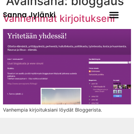
Avainsana:
bloggaus
Sanna Jylänki
Vanhemmat kirjoitukseni
Vanhempia kirjoituksiani löydät Bloggerista.