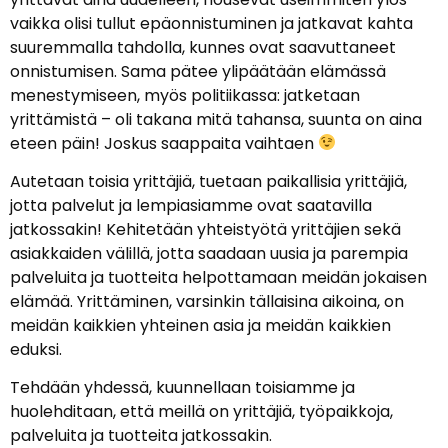
vaikka olisi tullut epäonnistuminen ja jatkavat kahta
suuremmalla tahdolla, kunnes ovat saavuttaneet
onnistumisen. Sama pätee ylipäätään elämässä
menestymiseen, myös politiikassa: jatketaan
yrittämistä – oli takana mitä tahansa, suunta on aina
eteen päin! Joskus saappaita vaihtaen
Autetaan toisia yrittäjiä, tuetaan paikallisia yrittäjiä,
jotta palvelut ja lempiasiamme ovat saatavilla
jatkossakin! Kehitetään yhteistyötä yrittäjien sekä
asiakkaiden välillä, jotta saadaan uusia ja parempia
palveluita ja tuotteita helpottamaan meidän jokaisen
elämää. Yrittäminen, varsinkin tällaisina aikoina, on
meidän kaikkien yhteinen asia ja meidän kaikkien
eduksi.
Tehdään yhdessä, kuunnellaan toisiamme ja
huolehditaan, että meillä on yrittäjiä, työpaikkoja,
palveluita ja tuotteita jatkossakin.