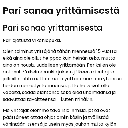
Pari sanaa yrittämisestä
Pari sanaa yrittämisestä
Pari ajatusta viikonlopuksi.
Olen toiminut yrittäjänä tähän mennessä 15 vuotta,
eikä aina ole ollut helppoa kuin heinän teko, mutta
aina on noustu uudelleen yrittämään. Periksi en ole
antanut. Vaikeimmankin jakson jälkeen minut ajaa
jalkeille tahto auttaa muita yrittäjiä luomaan yhdessä
heidän menestystarinaansa, jotta he voivat olla
vapaita, saada elantonsa sekä elää unelmaansa ja
saavuttaa tavoitteensa – kuten minäkin.
Me yrittäjät olemme tavallisia ihmisiä, jotka ovat
päättäneet ottaa ohjat omiin käsiin ja työllistää
vähintään itsensä ja usein myös joukon muita kylän