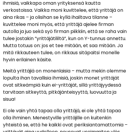
ihmisiä, vaikkapa oman yrityksensä kautta
verkostoissa. Vaikka moni kuvittelee, että yrittäjä on
aina rikas – ja olisihan se kyllä ihailtava tilanne –
kuvittelee moni myös, että yrittäjä ajelee firman
autolla ja juo sekä syö firman piikkiin, että se raha vain
tulee jostakin ”yrittäjätililtä”, kun on Y-tunnus annettu.
Mutta totuus on: jos et tee mitään, et saa mitään. Ja
mitä rikkauteen tulee, on rikkaus sitäpaitsi monelle
hyvin erilainen käsite.
Meitä yrittäjiä on monenlaisia – mutta mekin olemme
lopulta ihan tavallisia ihmisiä, joskin monet yrittäjät
ovat sitkeämpiä kuin ei-yrittäjät, sillä yrittäjyydessä
tarvitaan sitkeyttä, pitkäjänteisyyttä, luovuutta ja
sisua!
Ei ole vain yhtä tapaa olla yrittäjä, ei ole yhtä tapaa
olla ihminen. Menestyville yrittäjille on kuitenkin
yhteistä se, että he kaikki ovat periksiantamattomia –
yrittävät aina uudelleen, nousevat useimmiten ylös